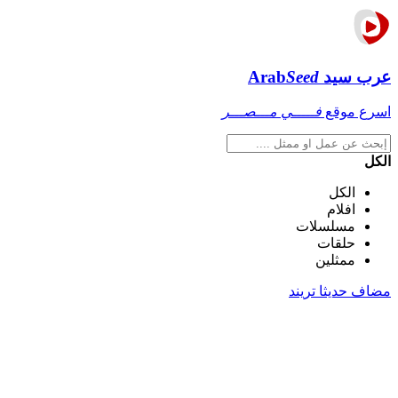
عرب سيد
Seed
Arab
اسرع موقع
فـــــي مـــصـــر
الكل
الكل
افلام
مسلسلات
حلقات
ممثلين
مضاف حديثا
تريند