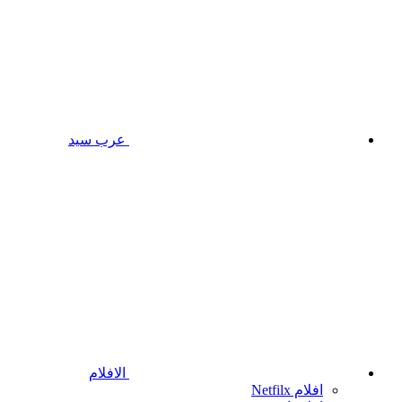
عرب سيد
الافلام
افلام Netfilx