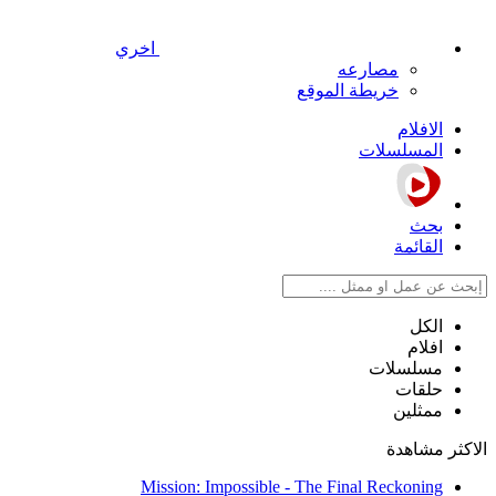
اخري
مصارعه
خريطة الموقع
الافلام
المسلسلات
بحث
القائمة
الكل
افلام
مسلسلات
حلقات
ممثلين
الاكثر مشاهدة
Mission: Impossible - The Final Reckoning