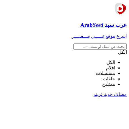
عرب سيد
Seed
Arab
اسرع موقع
فـــــي مـــصـــر
الكل
الكل
افلام
مسلسلات
حلقات
ممثلين
مضاف حديثا
تريند