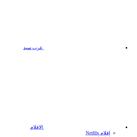
عرب سيد
الافلام
افلام Netfilx