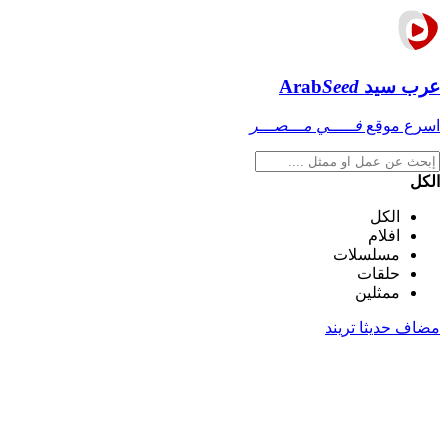
عرب سيد
Seed
Arab
اسرع موقع
فـــــي مـــصـــر
الكل
الكل
افلام
مسلسلات
حلقات
ممثلين
مضاف حديثا
تريند