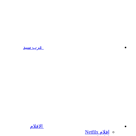
عرب سيد
الافلام
افلام Netfilx