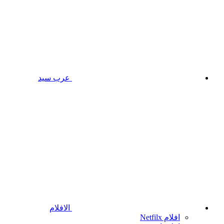
عرب سيد
الافلام
افلام Netfilx