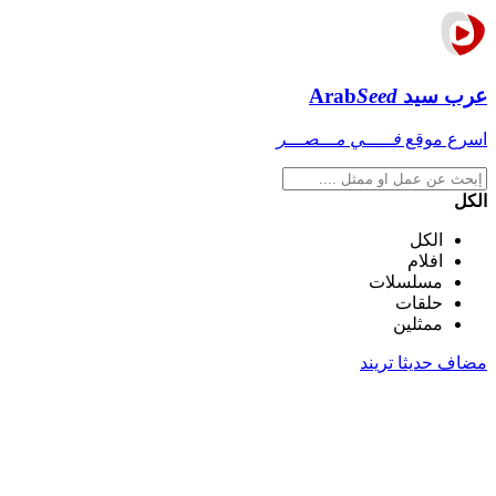
عرب سيد
Seed
Arab
اسرع موقع
فـــــي مـــصـــر
الكل
الكل
افلام
مسلسلات
حلقات
ممثلين
مضاف حديثا
تريند