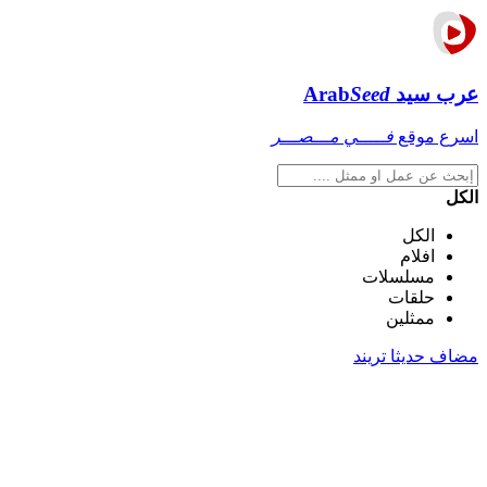
عرب سيد
Seed
Arab
اسرع موقع
فـــــي مـــصـــر
الكل
الكل
افلام
مسلسلات
حلقات
ممثلين
مضاف حديثا
تريند