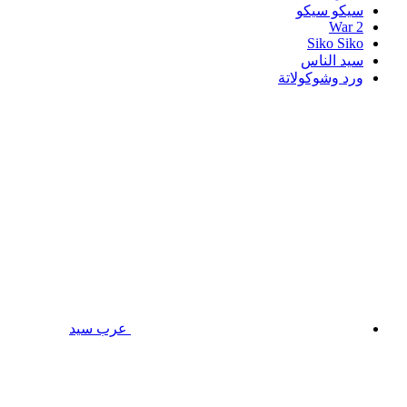
سيكو سيكو
War 2
Siko Siko
سيد الناس
ورد وشوكولاتة
عرب سيد