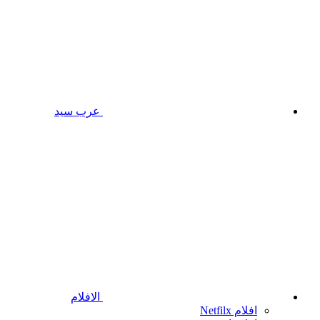
عرب سيد
الافلام
افلام Netfilx