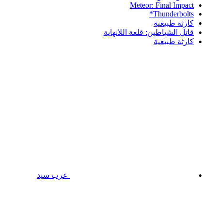
Meteor: Final Impact
Thunderbolts*
كارثة طبيعية
قاتل الشياطين: قلعة اللانهاية
كارثة طبيعية
عرب سيد