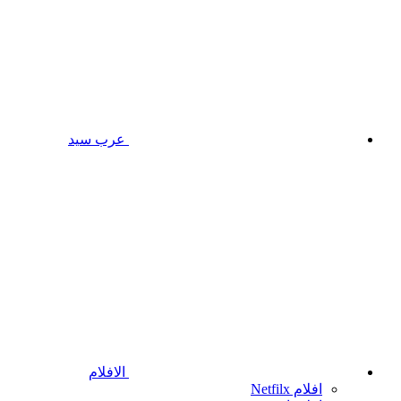
عرب سيد
الافلام
افلام Netfilx