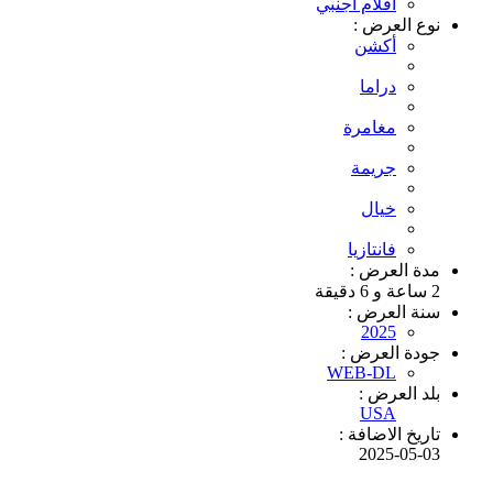
افلام اجنبي
نوع العرض :
أكشن
دراما
مغامرة
جريمة
خيال
فانتازيا
مدة العرض :
2 ساعة و 6 دقيقة
سنة العرض :
2025
جودة العرض :
WEB-DL
بلد العرض :
USA
تاريخ الاضافة :
2025-05-03