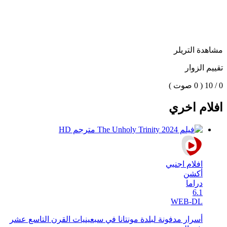
مشاهدة التريلر
تقييم الزوار
0 / 10
( 0 صوت )
افلام اخري
افلام اجنبي
أكشن
دراما
6.1
WEB-DL
أسرار مدفونة لبلدة مونتانا في سبعينيات القرن التاسع عشر