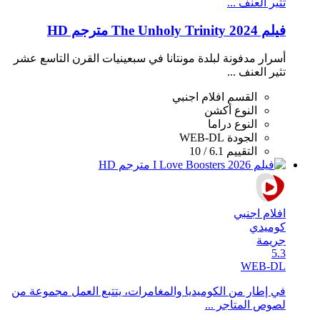
تثير العنف ...
فيلم The Unholy Trinity 2024 مترجم HD
أسرار مدفونة لبلدة مونتانا في سبعينيات القرن التاسع عشر
تثير العنف ...
القسم
افلام اجنبي
النوع
أكشن
النوع
دراما
الجودة
WEB-DL
التقييم
6.1 / 10
افلام اجنبي
كوميدي
جريمة
5.3
WEB-DL
في إطار من الكوميديا والمغامرات، يتتبع العمل مجموعة من
لصوص المتاجر ...