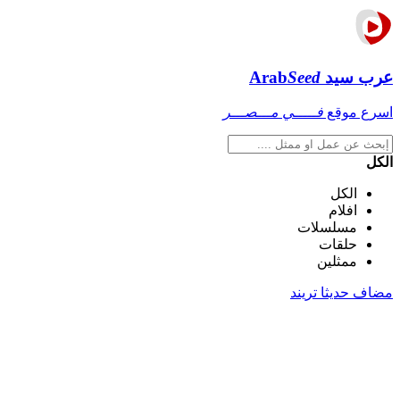
عرب سيد
Seed
Arab
اسرع موقع
فـــــي مـــصـــر
الكل
الكل
افلام
مسلسلات
حلقات
ممثلين
مضاف حديثا
تريند