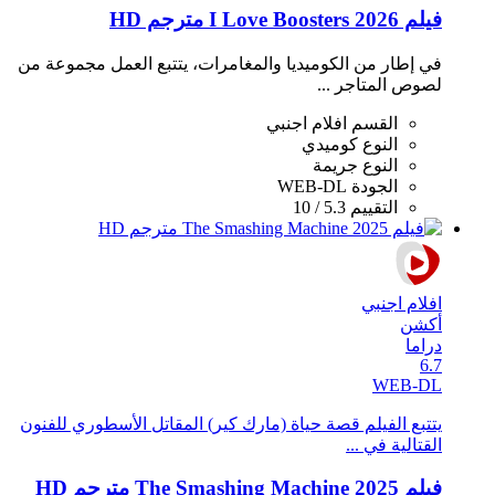
فيلم I Love Boosters 2026 مترجم HD
في إطار من الكوميديا والمغامرات، يتتبع العمل مجموعة من
لصوص المتاجر ...
القسم
افلام اجنبي
النوع
كوميدي
النوع
جريمة
الجودة
WEB-DL
التقييم
5.3 / 10
افلام اجنبي
أكشن
دراما
6.7
WEB-DL
يتتبع الفيلم قصة حياة (مارك كير) المقاتل الأسطوري للفنون
القتالية في ...
فيلم The Smashing Machine 2025 مترجم HD