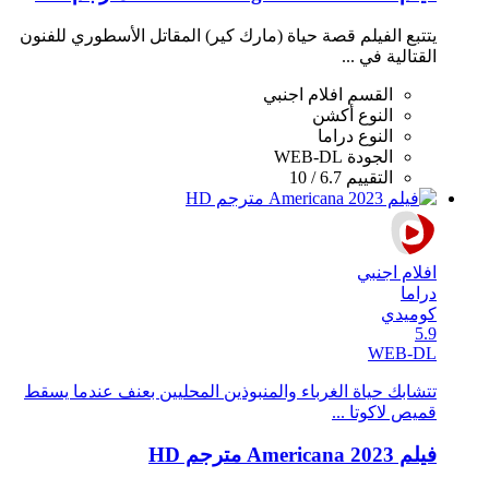
يتتبع الفيلم قصة حياة (مارك كير) المقاتل الأسطوري للفنون
القتالية في ...
القسم
افلام اجنبي
النوع
أكشن
النوع
دراما
الجودة
WEB-DL
التقييم
6.7 / 10
افلام اجنبي
دراما
كوميدي
5.9
WEB-DL
تتشابك حياة الغرباء والمنبوذين المحليين بعنف عندما يسقط
قميص لاكوتا ...
فيلم Americana 2023 مترجم HD