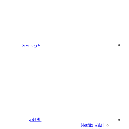
عرب سيد
الافلام
افلام Netfilx