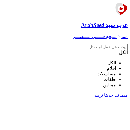
عرب سيد
Seed
Arab
اسرع موقع
فـــــي مـــصـــر
الكل
الكل
افلام
مسلسلات
حلقات
ممثلين
مضاف حديثا
تريند