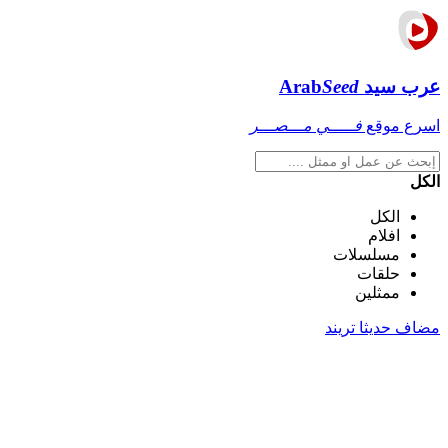
عرب سيد
Seed
Arab
اسرع موقع
فـــــي مـــصـــر
الكل
الكل
افلام
مسلسلات
حلقات
ممثلين
مضاف حديثا
تريند