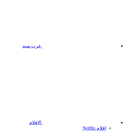
عرب سيد
الافلام
افلام Netfilx