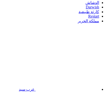
الدشاش
Darwish
كارثة طبيعية
Restart
مملكة الحرير
عرب سيد