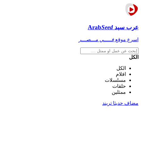
عرب سيد
Seed
Arab
اسرع موقع
فـــــي مـــصـــر
الكل
الكل
افلام
مسلسلات
حلقات
ممثلين
مضاف حديثا
تريند