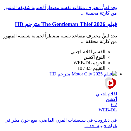
يجد لصٌّ محترف متقاعد نفسه مضطراً لحماية شقيقه المتهور
من كارثة محققة ...
فيلم The Gentleman Thief 2026 مترجم HD
يجد لصٌّ محترف متقاعد نفسه مضطراً لحماية شقيقه المتهور
من كارثة محققة ...
القسم
افلام اجنبي
النوع
أكشن
الجودة
WEB-DL
التقييم
3.5 / 10
افلام اجنبي
أكشن
6.2
WEB-DL
في ديترويت في سبعينيات القرن الماضي، يقع جون ميلر في
غرام حبيبة أحد ...