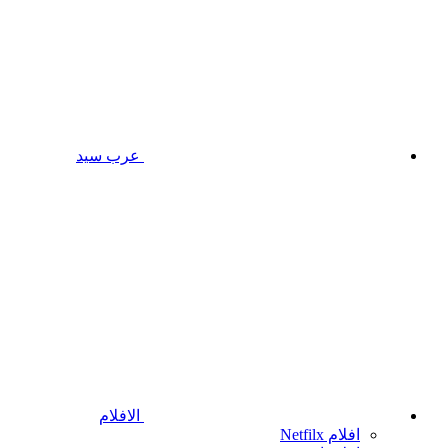
عرب سيد
الافلام
افلام Netfilx