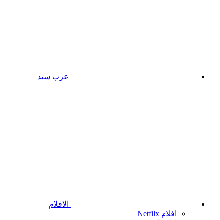
عرب سيد
الافلام
افلام Netfilx