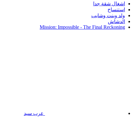
اشغال شقة جدا
استنساخ
ولد وبنت وشايب
الدشاش
Mission: Impossible - The Final Reckoning
عرب سيد