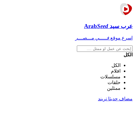
عرب سيد
Seed
Arab
اسرع موقع
فـــــي مـــصـــر
الكل
الكل
افلام
مسلسلات
حلقات
ممثلين
مضاف حديثا
تريند